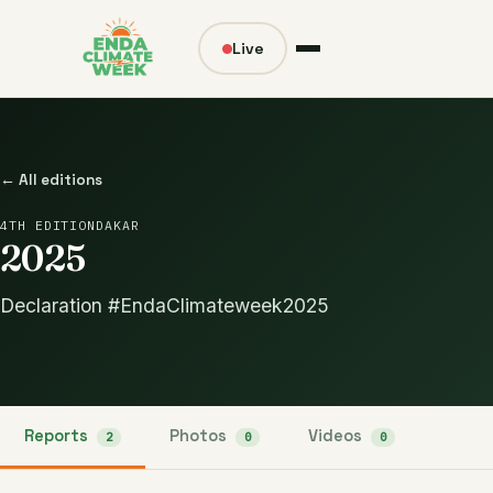
Live
← All editions
4TH EDITION
DAKAR
2025
Declaration #EndaClimateweek2025
Reports
Photos
Videos
2
0
0